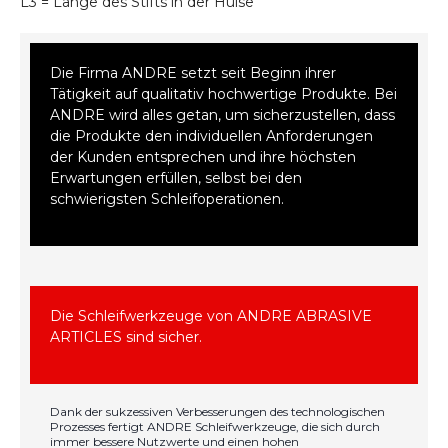
L3 = Länge des Stifts in der Hülse
Die Firma ANDRE setzt seit Beginn ihrer
Tätigkeit auf qualitativ hochwertige Produkte. Bei
ANDRE wird alles getan, um sicherzustellen, dass
die Produkte den individuellen Anforderungen
der Kunden entsprechen und ihre höchsten
Erwartungen erfüllen, selbst bei den
schwierigsten Schleifoperationen.
Die Schleifwerkzeuge von ANDRE ABRASIVE
ARTICLES sind sicher.
Dank der sukzessiven Verbesserungen des technologischen
Prozesses fertigt ANDRE Schleifwerkzeuge, die sich durch
immer bessere Nutzwerte und einen hohen