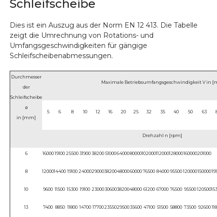
Schleifscheibe
Dies ist ein Auszug aus der Norm EN 12 413. Die Tabelle
zeigt die Umrechnung von Rotations- und
Umfangsgeschwindigkeiten für gängige
Schleifscheibenabmessungen.
Durchmesser
Maximale Betriebsumfangsgeschwindigkeit V in [m
der
Schleifscheibe
ø
5
6
8
10
12
16
20
25
32
35
40
50
63
in [mm]
Drehzahl n [rpm]
6
16000
19100
25500
31900
38200
51000
64000
80000
102000
112000
128000
160000
201000
8
12000
14400
19100
24000
29000
38200
48000
60000
76500
84000
95500
120000
150000
19
10
9600
11500
15300
19100
23000
30600
38200
48000
61200
67000
76500
95500
120500
15
13
7400
8850
11800
14700
17700
23550
29500
35600
47100
51500
58800
73500
92600
11