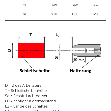
40
11900
14300
19100
50
9500
11500
15300
D = ø des Arbeitsteils
T = Schleifscheibenhöhe
Sd = Schaftdurchmesser
L0 = richtiger Klemmabstand
L2 = Länge des Schaftes