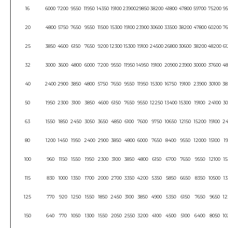
16
6000
7200
9550
11950
14350
19100
23900
29850
38200
41800
47800
59700
75200
95
20
4800
5750
7650
9550
11500
15300
19100
23900
30600
33500
38200
47800
60200
76
25
3850
4600
6150
7650
9200
12300
15300
19100
24500
26800
30600
38200
48200
61
32
3000
3600
4800
6000
7200
9550
11950
14950
19100
20900
23900
30000
37600
48
40
2400
2900
3850
4800
5750
7650
9550
11950
15300
16750
19100
23900
30100
38
50
1950
2300
3100
3850
4600
6150
7650
9550
12250
13400
15300
19100
24100
30
63
1550
1850
2450
3050
3650
4850
6100
7600
9750
10650
12150
15200
19100
24
80
1200
1450
1950
2400
2900
3850
4800
6000
7650
8400
9550
12000
15100
19
100
960
1150
1550
1950
2300
3100
3850
4800
6150
6700
7650
9550
12100
15
115
830
1000
1350
1700
2000
2700
3350
4200
5350
5850
6650
8350
10500
13
125
770
920
1250
1550
1850
2450
3100
3850
4900
5350
6150
7650
9650
12
150
640
770
1050
1300
1550
2050
2550
3200
4100
4500
5100
6400
8050
10