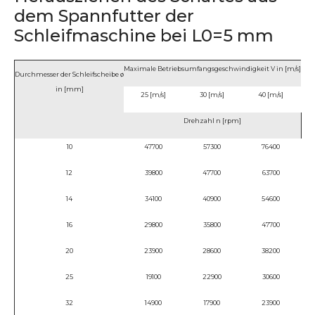
dem Spannfutter der
Schleifmaschine bei L0=5 mm
Maximale Betriebsumfangsgeschwindigkeit V in [m/s]
Durchmesser der Schleifscheibe ø
in [mm]
25 [m/s]
30 [m/s]
40 [m/s]
Drehzahl n [rpm]
10
47700
57300
76400
12
39800
47700
63700
14
34100
40900
54600
16
29800
35800
47700
20
23900
28600
38200
25
19100
22900
30600
32
14900
17900
23900